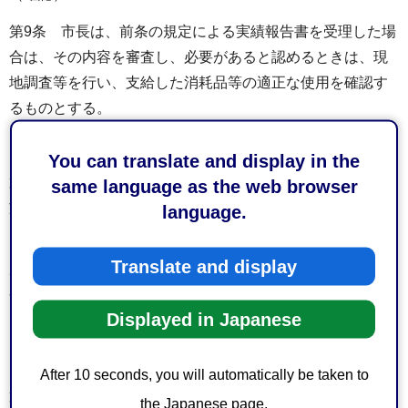
第9条 市長は、前条の規定による実績報告書を受理した場
合は、その内容を審査し、必要があると認めるときは、現
地調査等を行い、支給した消耗品等の適正な使用を確認す
るものとする。
（支給を受けた消耗品等の利用の制限等）
You can translate and display in the
第10条 支給を受けた消耗品等は、放任竹林整備事業の実
same language as the web browser
施の目的のためにのみ用いるものとし、他の目的に供して
language.
はならない。
Translate and display
2 消耗品等の支給を受けた団体が前項の規定に違反した場
合は、市長は、当該消耗品等の返還を命ずることができ
Displayed in Japanese
る。
（雑則）
After 10 seconds, you will automatically be taken to
第11条 この要綱に定めるもののほか、消耗品等の支給に
the Japanese page.