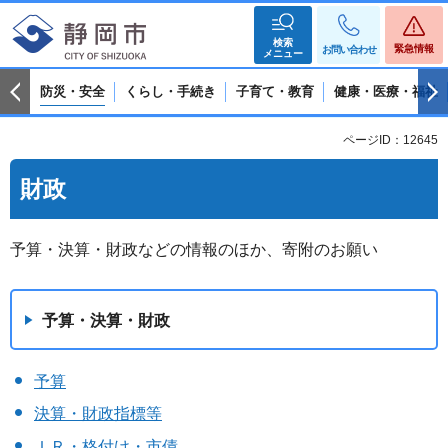
検索
緊急情報
お問い合わせ
メニュー
防災・安全
くらし・手続き
子育て・教育
健康・医療・福祉
ページID：12645
財政
予算・決算・財政などの情報のほか、寄附のお願い
予算・決算・財政
予算
決算・財政指標等
ＩＲ・格付け・市債