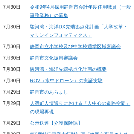
7月30日
令和9年4月採用静岡市会計年度任用職員（一般
事務業務）の募集
7月30日
駿河湾・海洋DX先端拠点化計画「大学改革・
マリンインフォマティクス」
7月30日
静岡市立小学校及び中学校通学区域審議会
7月30日
静岡市文化振興審議会
7月30日
駿河湾・海洋先端拠点化計画の概要
7月30日
ROV（水中ドローン）の実証実験
7月29日
静岡市のあらまし
7月29日
人宿町人情通りにおける「人中心の道路空間」
の現場再現
7月29日
公示送達【介護保険課】