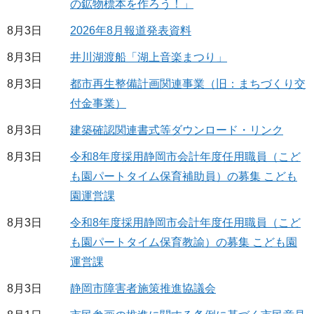
の鉱物標本を作ろう！」
8月3日
2026年8月報道発表資料
8月3日
井川湖渡船「湖上音楽まつり」
8月3日
都市再生整備計画関連事業（旧：まちづくり交
付金事業）
8月3日
建築確認関連書式等ダウンロード・リンク
8月3日
令和8年度採用静岡市会計年度任用職員（こど
も園パートタイム保育補助員）の募集 こども
園運営課
8月3日
令和8年度採用静岡市会計年度任用職員（こど
も園パートタイム保育教諭）の募集 こども園
運営課
8月3日
静岡市障害者施策推進協議会