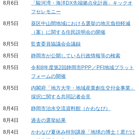
8月6日
「駿河湾・海洋DX先端拠点化計画」キックオ
フセレモニー
8月5日
葵区中山間地域における選挙の地元負担軽減
（案）に関する住民説明会の開催
8月5日
監査委員協議会会議録
8月5日
静岡市が公開している行政情報等の検索
8月5日
令和8年度第2回静岡市PPP／PFI地域プラット
フォームの開催
8月5日
内閣府「地方大学・地域産業創生交付金事業」
採択に関する共同記者会見
8月4日
静岡市治水交流資料館（かわなび）
8月4日
過去の選挙結果
8月4日
かわなび夏休み特別講座「地球の博士！君だけ