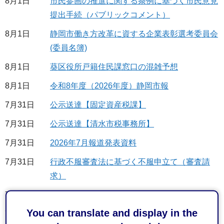
8月1日
市民参画の推進に関する条例に基づく市民意見
提出手続（パブリックコメント）
8月1日
静岡市働き方改革に資する企業表彰選考委員会
(委員名簿)
8月1日
葵区役所戸籍住民課窓口の混雑予想
8月1日
令和8年度（2026年度）静岡市報
7月31日
公示送達【固定資産税課】
7月31日
公示送達【清水市税事務所】
7月31日
2026年7月報道発表資料
7月31日
行政不服審査法に基づく不服申立て（審査請
求）
7月31日
静岡市社会共有資産利活用基本方針
You can translate and display in the
7月31日
東静岡地区のまちづくりの考え方