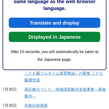
same language as the web browser
7月31日
まちづくりアイデアコンペin東静岡について
language.
7月31日
令和10年度（令和9年度実施）教員採用第一次
選考試験の共同実施（共通問題）
Translate and display
7月31日
静岡都市計画の決定・変更（令和8年度）
Displayed in Japanese
7月31日
公示送達【福祉債権滞納対策課】
7月31日
公示送達【滞納対策課】
After 10 seconds, you will automatically be taken to
7月31日
公示送達【納税課】
the Japanese page.
7月31日
令和9年4月採用静岡市会計年度任用職員（市立
こども園フルタイム保育教諭）の募集 こども
園運営課
7月30日
葵区魅力づくり・地域課題解決支援事業～募集
案内～
7月30日
市政出前講座