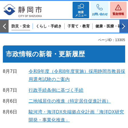
検索
緊急情報
お問い合わせ
メニュー
防災・安全
くらし・手続き
子育て・教育
健康・医療・福祉
ページID：13305
市政情報の新着・更新履歴
8月7日
令和9年度（令和8年度実施）採用静岡市教員採
用選考試験のご案内
8月7日
行政手続条例に基づく手続
8月6日
二地域居住の推進（特定居住促進計画）
8月6日
駿河湾・海洋DX先端拠点化計画「海洋DX研究
開発・事業化推進」