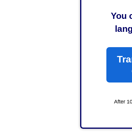
You c
lan
Tra
After 1