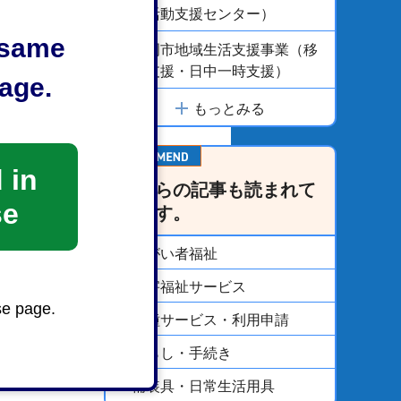
域活動支援センター）
e same
静岡市地域生活支援事業（移
動支援・日中一時支援）
age.
もっとみる
 in
こちらの記事も読まれて
se
います。
障がい者福祉
障害福祉サービス
se page.
各種サービス・利用申請
くらし・手続き
補装具・日常生活用具