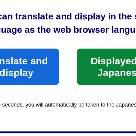
an translate and display in th
guage as the web browser langu
nslate and
Displayed
display
Japane
0 seconds, you will automatically be taken to the Japane