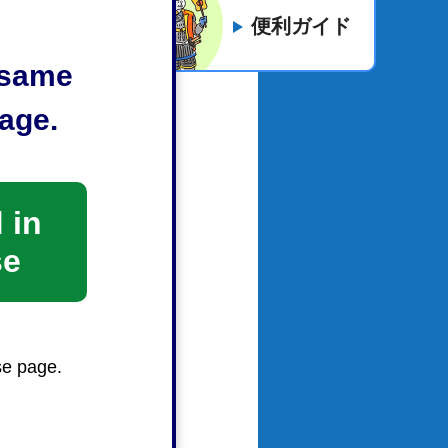
）
便利ガイド
8KB）
e same
体等の一
age.
（PDF：
 in
B）
se
se page.