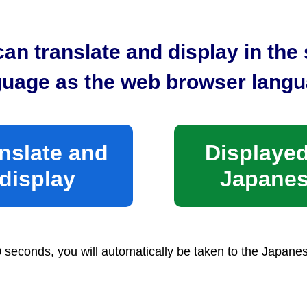
の国内感染が疑われる症例の発生について（PDF：79KB
クスに関する情報提供及び協力依頼について（PDF：1,15
an translate and display in th
それがほとんどないものとして厚生労働大臣が指定する病原
guage as the web browser langu
B）
における劇症型溶血性レンサ球菌感染症（STSS）について
nslate and
Displayed
熱に関する情報提供及び協力依頼等について（PDF：79K
display
Japane
0 seconds, you will automatically be taken to the Japane
症対策課結核・感染症係