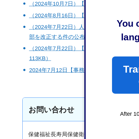
（2024年10月7日）【事務連絡】デング熱
（2024年8月16日）【事務連絡】エムポッ
You c
（2024年7月22日）人を発病させるお
lan
部を改正する件の公布について（PDF：67K
（2024年7月22日）【事務連絡】妊産婦
113KB）
Tra
2024年7月12日【事務連絡】オロプーシェ
お問い合わせ
After 1
保健福祉長寿局保健衛生医療部保健所感染