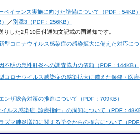
サーベイランス実施に向けた準備について（PDF：54KB
B）
／
別添3（PDF：256KB）
送りした2月10日付通知文記載の国通知です。
冬の新型コロナウイルス感染症の感染拡大に備えた対応に
原因不明の急性肝炎への調査協力の依頼（PDF：144KB）
の新型コロナウイルス感染症の感染拡大に備えた保健・医
ルエンザ総合対策の推進について（PDF：709KB）
ウイルス感染症_診療指針」の周知について（PDF：48K
コプラズマ肺炎増加に関する学会からの提言について（PDF