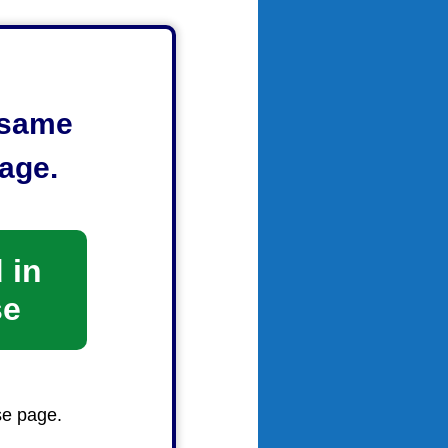
e same
age.
 in
se
se page.