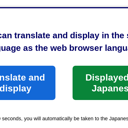
告数週別表
an translate and display in th
を年齢別の表として掲載しています。
guage as the web browser langu
nslate and
Displayed
display
Japane
0 seconds, you will automatically be taken to the Japane