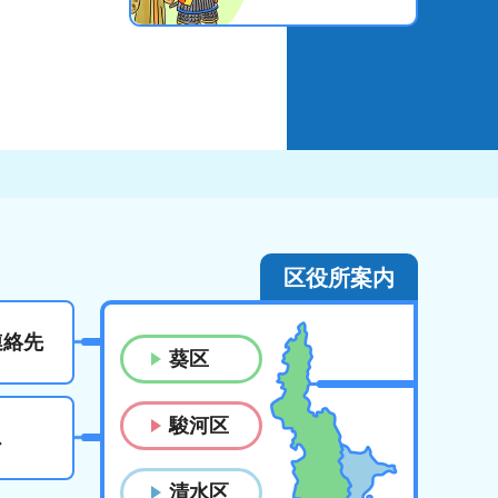
区役所案内
連絡先
葵区
駿河区
ス
清水区