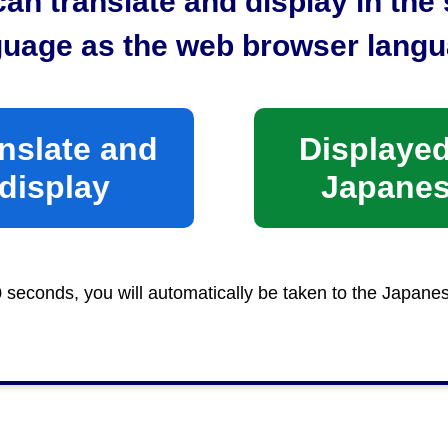
an translate and display in th
guage as the web browser langu
nslate and
Displayed
display
Japane
0 seconds, you will automatically be taken to the Japane