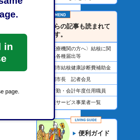
e same
age.
こちらの記事も読まれて
います。
 in
〈医療機関の方へ〉結核に関
se
する各種届出等
静岡市結核健康診断費補助金
静岡市長 記者会見
非常勤・会計年度任用職員
se page.
介護サービス事業者一覧
便利ガイド