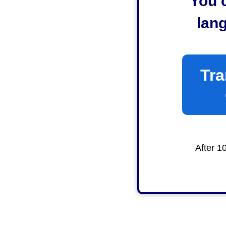
You c
lan
Tra
After 1