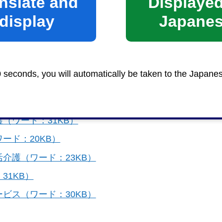
nslate and
Displayed
地域密着型サービス
display
Japane
ード：23KB）
0 seconds, you will automatically be taken to the Japane
ード：21KB）
ワード：32KB）
（ワード：31KB）
ード：20KB）
介護（ワード：23KB）
31KB）
ビス（ワード：30KB）