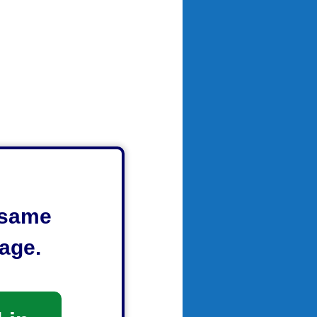
e same
age.