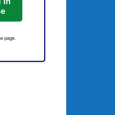
 in
se
se page.