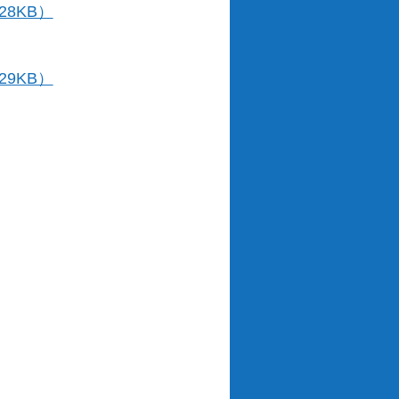
8KB）
9KB）