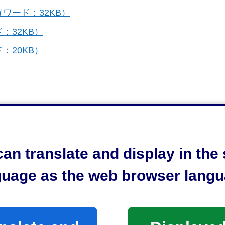
ワード：32KB）
：32KB）
：20KB）
an translate and display in th
guage as the web browser langu