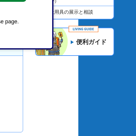
おか）
福祉用具の展示と相談
se page.
便利ガイド
い