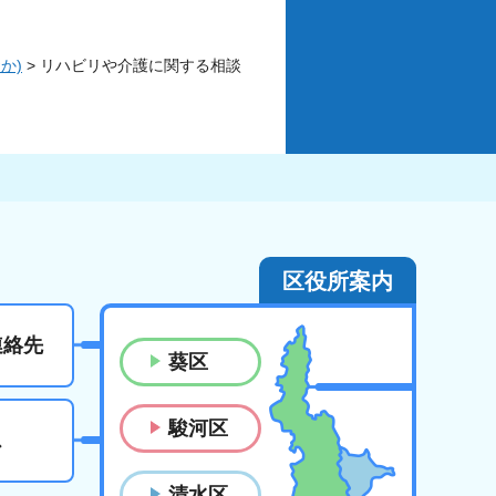
か)
> リハビリや介護に関する相談
区役所案内
連絡先
葵区
駿河区
ス
清水区