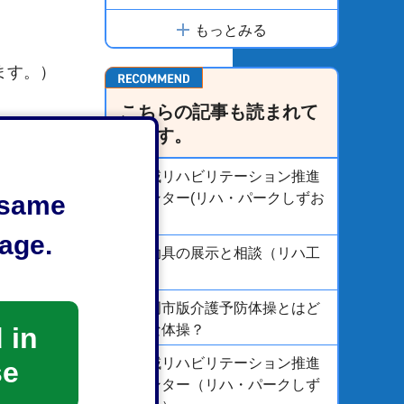
もっとみる
ます。）
こちらの記事も読まれて
います。
地域リハビリテーション推進
e same
センター(リハ・パークしずお
か)
age.
自助具の展示と相談（リハ工
房）
静岡市版介護予防体操とはど
 in
んな体操？
地域リハビリテーション推進
se
センター（リハ・パークしず