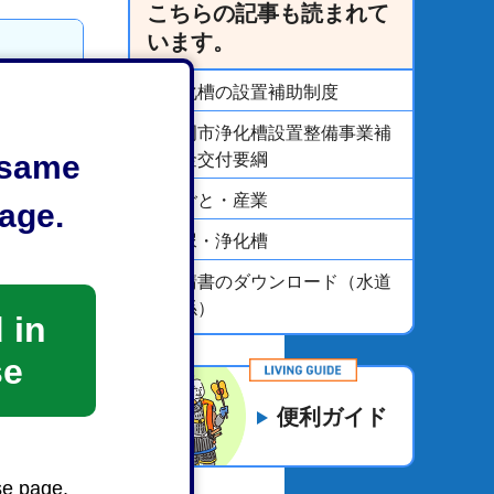
こちらの記事も読まれて
います。
浄化槽の設置補助制度
静岡市浄化槽設置整備事業補
e same
助金交付要綱
しごと・産業
age.
し尿・浄化槽
申請書のダウンロード（水道
関係）
 in
se
便利ガイド
い
se page.