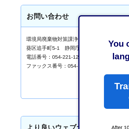
お問い合わせ
環境局廃棄物対策課浄化槽推進係
You c
葵区追手町5-1 静岡庁舎新館13階
lan
電話番号：054-221-1264
ファックス番号：054-221-1564
Tra
より良いウェブサイトにするた
After 1