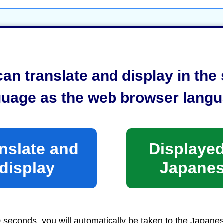
an translate and display in th
guage as the web browser langu
nslate and
Displayed
display
Japane
めにみなさまのご意見をお聞かせくださ
0 seconds, you will automatically be taken to the Japane