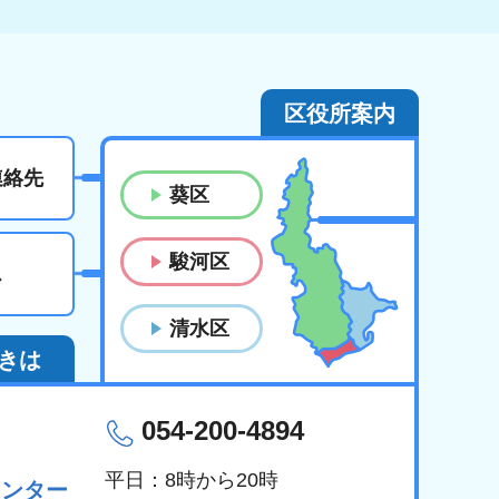
区役所案内
連絡先
葵区
駿河区
ス
清水区
きは
054-200-4894
平日：8時から20時
センター