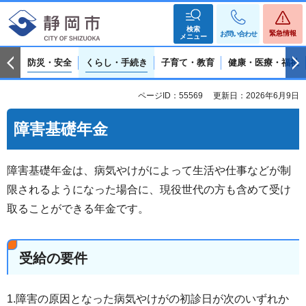
検索
緊急情報
お問い合わせ
メニュー
防災・安全
くらし・手続き
子育て・教育
健康・医療・福祉
ページID：55569
更新日：2026年6月9日
障害基礎年金
障害基礎年金は、病気やけがによって生活や仕事などが制
限されるようになった場合に、現役世代の方も含めて受け
取ることができる年金です。
受給の要件
1.障害の原因となった病気やけがの初診日が次のいずれか