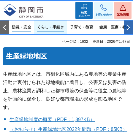
検索
緊急情報
お問い合わせ
メニュー
防災・安全
くらし・手続き
子育て・教育
健康・医療・福祉
ページID：1632
更新日：2026年1月7日
生産緑地地区
生産緑地地区とは、市街化区域内にある農地等の農業生産
活動に裏付けられた緑地機能に着目し、公害又は災害の防
止、農林漁業と調和した都市環境の保全等に役立つ農地等
を計画的に保全し、良好な都市環境の形成を図る地区で
す。
生産緑地制度の概要（PDF：1,897KB）
（お知らせ）生産緑地地区2022年問題（PDF：85KB）