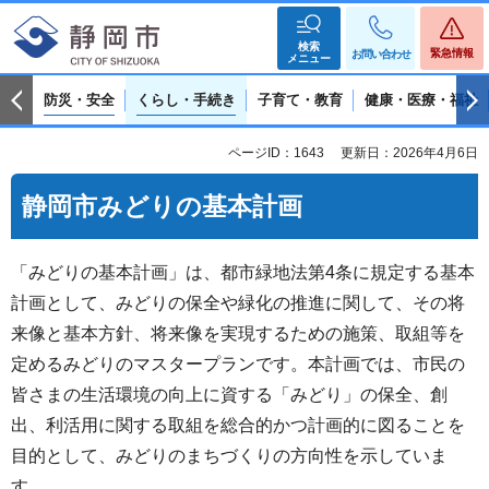
検索
緊急情報
お問い合わせ
メニュー
防災・安全
くらし・手続き
子育て・教育
健康・医療・福祉
ページID：1643
更新日：2026年4月6日
静岡市みどりの基本計画
「みどりの基本計画」は、都市緑地法第4条に規定する基本
計画として、みどりの保全や緑化の推進に関して、その将
来像と基本方針、将来像を実現するための施策、取組等を
定めるみどりのマスタープランです。本計画では、市民の
皆さまの生活環境の向上に資する「みどり」の保全、創
出、利活用に関する取組を総合的かつ計画的に図ることを
目的として、みどりのまちづくりの方向性を示していま
す。