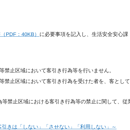
PDF：40KB）
に必要事項を記入し、生活安全安心課
為等禁止区域において客引き行為等を行いません。
為等禁止区域において客引き行為を受けた者を、客とし
為等禁止区域における客引き行為等の禁止に関して、従
客引きは「しない」「させない」「利用しない」～