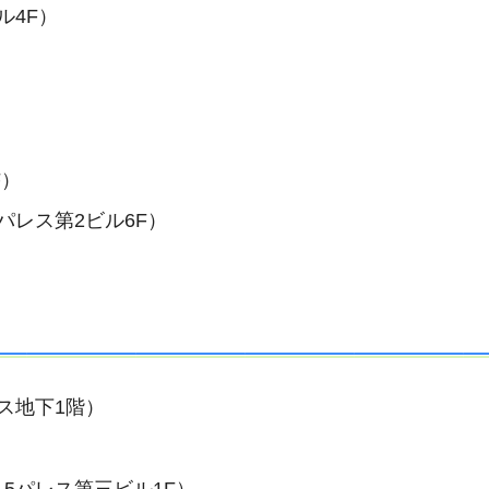
ル4F）
）
F）
パレス第2ビル6F）
ス地下1階）
-5パレス第三ビル1F）