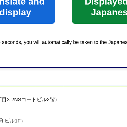
nslate and
Displayed
3-5）
display
Japane
0 seconds, you will automatically be taken to the Japane
ル1F）
目3-2NSコートビル2階）
和ビル1F）