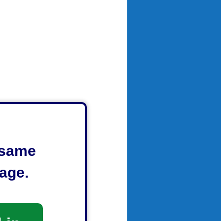
e same
age.