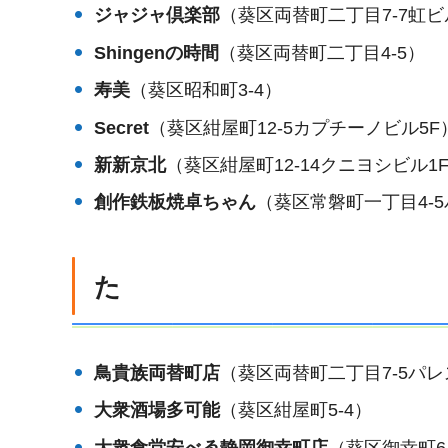
ジャジャ倶楽部
（葵区両替町二丁目7-7虹ビ
Shingenの時間
（葵区両替町二丁目4-5）
寿美
（葵区昭和町3-4）
Secret
（葵区紺屋町12-5カプチーノビル5F
新新京北
（葵区紺屋町12-14クニヨシビル1
創作鉄板焼卓ちゃん
（葵区常磐町一丁目4-5
た
鳥貴族両替町店
（葵区両替町二丁目7-5パレ
大衆酒場多可能
（葵区紺屋町5-4）
大衆食堂安べゑ静岡御幸町店
（葵区御幸町6