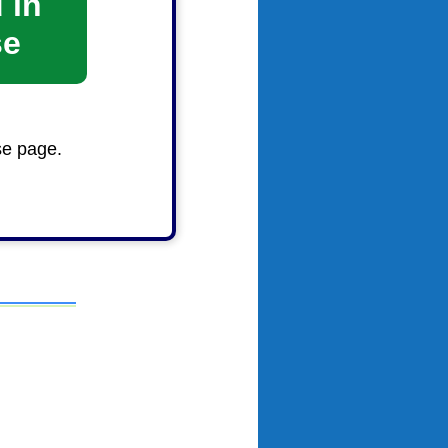
 in
se
se page.