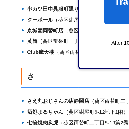
Tra
串カツ田中呉服町通り店
（葵区呉服町二丁目
クーポール
（葵区紺屋町2-2）
京城園両替町店
（葵区両替町2-5）
黄鶴
（葵区常磐町一丁目1-1）
After 1
Club摩天楼
（葵区両替町二丁目4-9十の字ビ
さ
さえ丸おじさんの店
静岡店
（葵区両替町二丁
酒処まるちゃん
（葵区紺屋町6-12地下1階）
七輪焼肉炭虎
（葵区両替町二丁目5-19第2秀