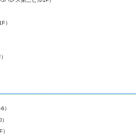
1F）
F）
6）
0）
F）