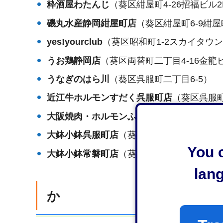
粋酒屋わたんじ
（葵区紺屋町4-26招福ビル2
磯丸水産静岡紺屋町店
（葵区紺屋町6-9紺
yes!yourclub
（葵区昭和町1-2スカイタウン
うお鶏静岡店
（葵区両替町二丁目4-16金龍
うなぎのはら川
（葵区呉服町二丁目6-5）
近江牛ホルモンすだく呉服町店
（葵区呉服町
大阪焼肉・ホルモンふたご呉服町店
（葵区呉
大鉢小鉢呉服町店
（葵区呉服町二丁目8-1）
You c
大鉢小鉢常磐町店
（葵区常磐町一丁目2-8）
lan
か