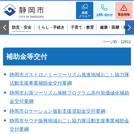
検索
緊急情報
お問い合わせ
メニュー
防災・安全
くらし・手続き
子育て・教育
健康・医療・福祉
ページID：12812
補助金等交付
静岡市ガストロノミーツーリズム推進地域おこし協力隊
活動支援事業補助金交付要綱
静岡市お茶ツーリズム体験プログラム高付加価値化補助
金交付要綱
静岡市ロケーション撮影支援奨励金交付要綱
静岡市サウナ振興地域おこし協力隊活動支援事業補助金
交付要綱