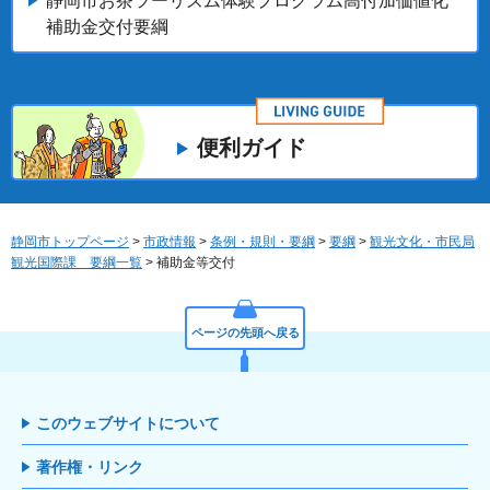
静岡市お茶ツーリズム体験プログラム高付加価値化
補助金交付要綱
便利ガイド
静岡市トップページ
>
市政情報
>
条例・規則・要綱
>
要綱
>
観光文化・市民局
観光国際課 要綱一覧
> 補助金等交付
ページの先頭へ戻る
このウェブサイトについて
著作権・リンク