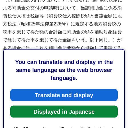
よる補助金の交付の申請時において、当該補助金に係る消
費税仕入控除税額等（消費税仕入控除税額と当該金額に地
方税法（昭和25年法律第226号）に規定する地方消費税の
税率を乗じて得た額の合計額に補助金の額を補助対象経費
で除して得た率を乗じて得た金額をいう。以下同じ。）が
ある場合には、これを補助金所要額から減額して申請する
こと。ただし、消費税仕入控除税額等が明らかでない場合
You can translate and display in the
は、この限りでない。
same language as the web browser
（2）第8条の規定により補助金の交付の決定を受けた者
language.
（以下「補助事業者」。）は、第12条の規定による実績報
告書（以下「実績報告書」という。）を提出するに当た
Translate and display
り、消費税仕入控除税額等が明らかになった場合には、そ
の金額（前号の規定により補助金の交付の申請時におい
Displayed in Japanese
て、補助金に係る消費税仕入控除税額等を補助金所要額か
ら減額した場合にあっては、その金額が当該減じた額を上