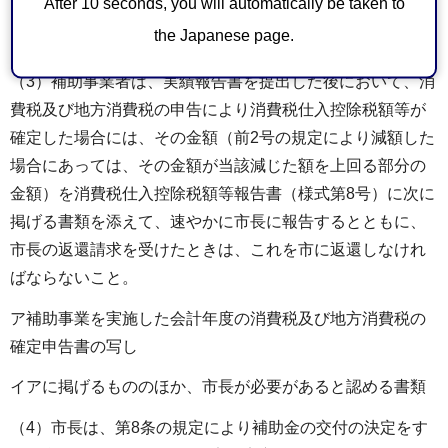
After 10 seconds, you will automatically be taken to
回る部分の金額）を補助金の額から減額して報告するこ
the Japanese page.
と。
（3）補助事業者は、実績報告書を提出した後において、消
費税及び地方消費税の申告により消費税仕入控除税額等が
確定した場合には、その金額（前2号の規定により減額した
場合にあっては、その金額が当該減じた額を上回る部分の
金額）を消費税仕入控除税額等報告書（様式第8号）に次に
掲げる書類を添えて、速やかに市長に報告するとともに、
市長の返還請求を受けたときは、これを市に返還しなけれ
ばならないこと。
ア補助事業を実施した会計年度の消費税及び地方消費税の
確定申告書の写し
イアに掲げるもののほか、市長が必要があると認める書類
（4）市長は、第8条の規定により補助金の交付の決定をす