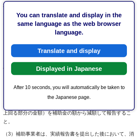
税率を乗じて得た額の合計額に補助金の額を補助対象経費
で除して得た率を乗じて得た金額をいう。以下同じ。）が
You can translate and display in the
ある場合には、これを補助金所要額から減額して申請する
same language as the web browser
こと。ただし、消費税仕入控除税額とが明らかでない場合
language.
は、この限りでない。
Translate and display
（2）第8条の規定により補助金の交付の決定を受けた者
（以下「補助事業者」という。）は、第12条の規定による
Displayed in Japanese
実績報告書（以下「実績報告書」という。）を提出するに
当たり、消費税仕入控除税額等が明らかになった場合に
は、その金額（前号の規定による補助金の交付の申請時に
After 10 seconds, you will automatically be taken to
おいて、補助金に係る消費税仕入控除額等を補助金所要額
the Japanese page.
から減額した場合にあっては、その金額が当該減じた額を
上回る部分の金額）を補助金の額から減額して報告するこ
と。
（3）補助事業者は、実績報告書を提出した後において、消