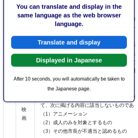
区分
基準
You can translate and display in the
same language as the web browser
（1）市内でのロケーション撮影による映像
language.
（2）市の様々な魅力を広く発信し、イメー
認められるものであること。
Translate and display
（3）映像作品のクレジットに市及び撮影場
共通
像作品であること（当該掲載について辞退
Displayed in Japanese
（4）政治的又は宗教的意図を有したもので
（5）公序良俗に反するなど反社会的との非
After 10 seconds, you will automatically be taken to
ものであること。
the Japanese page.
3以上の都道府県、かつ、30以上の映画館
て、次に掲げる内容に該当しないものであ
映
（1）アニメーション
画
（2）成人のみを対象とするもの
（3）その他市長が不適当と認めるもの