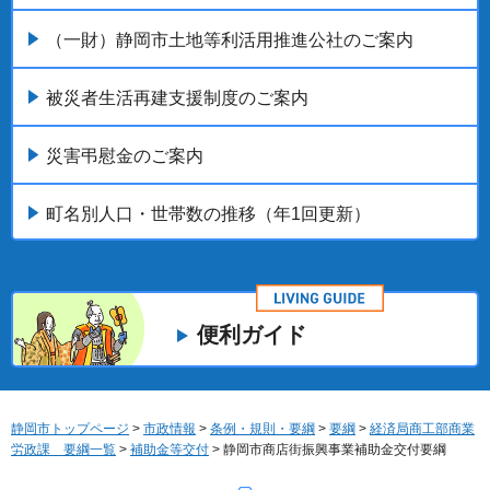
（一財）静岡市土地等利活用推進公社のご案内
被災者生活再建支援制度のご案内
災害弔慰金のご案内
町名別人口・世帯数の推移（年1回更新）
便利ガイド
静岡市トップページ
>
市政情報
>
条例・規則・要綱
>
要綱
>
経済局商工部商業
労政課 要綱一覧
>
補助金等交付
> 静岡市商店街振興事業補助金交付要綱