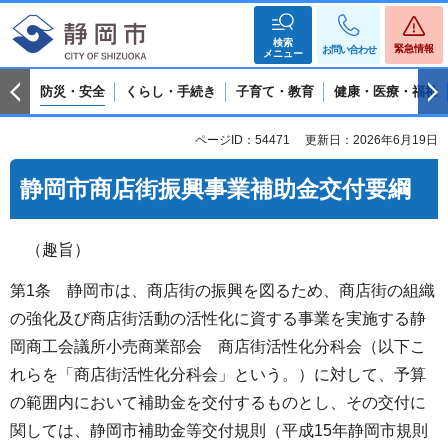
検索
緊急情報
お問い合わせ
メニュー
防災・安全
くらし・手続き
子育て・教育
健康・医療・福祉
ページID：54471
更新日：2026年6月19日
静岡市商店街振興事業補助金交付要綱
（趣旨）
第1条 静岡市は、商店街の振興を図るため、商店街の組織
の強化及び商店街活動の活性化に資する事業を実施する静
岡商工会議所小売商業部会 商店街活性化分科会（以下こ
れらを「商店街活性化分科会」という。）に対して、予算
の範囲内において補助金を交付するものとし、その交付に
関しては、静岡市補助金等交付規則（平成15年静岡市規則