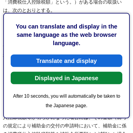
「消費税仕入控除税額」という。）がある場合の取扱い
は、次のとおりとする。
（1）補助金の交付を受けようとする者は、第5条の規定に
You can translate and display in the
よる補助金の交付の申請時において、当該補助金に係る消
same language as the web browser
費税仕入控除税額等（消費税仕入控除税額と当該金額に地
language.
方税法（昭和25年法律第226号）に規定する地方消費税の
税率を乗じて得た額の合計額に補助金の額を補助対象経費
Translate and display
で除して得た率を乗じて得た金額をいう。以下同じ。）が
ある場合には、これを補助金所要額から減額して申請する
Displayed in Japanese
こと。ただし、消費税仕入控除税額等が明らかでない場合
は、この限りでない。
After 10 seconds, you will automatically be taken to
（2）補助事業者は、第10条の規定による実績報告書（以下
the Japanese page.
「実績報告書」という。）を提出するに当たり、消費税仕
入控除税額等が明らかになった場合には、その金額（前号
の規定により補助金の交付の申請時において、補助金に係