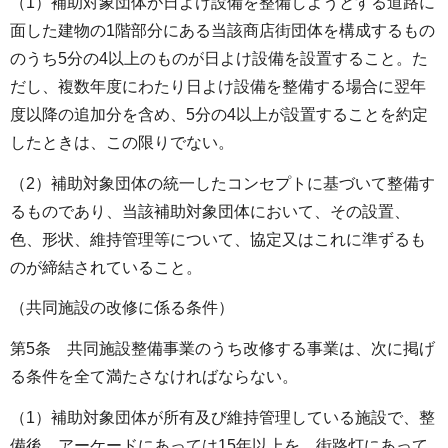
（1）補助対象団体が日よけ設備を整備しようとする道路に
面した建物の1階部分にある当該商店街団体を構成するもの
のうち5分の4以上のものが日よけ設備を設置すること。た
だし、複数年度にわたり日よけ設備を整備する場合に翌年
度以降の追加分を含め、5分の4以上が設置することを約定
したときは、この限りでない。
（2）補助対象団体の統一したコンセプトに基づいて整備す
るものであり、当該補助対象団体において、その設置、
色、形状、維持管理等について、協定又はこれに準ずるも
のが締結されていること。
（共同施設の改修に係る条件）
第5条 共同施設整備事業のうち改修する事業は、次に掲げ
る条件を全て満たさなければならない。
（1）補助対象団体が所有及び維持管理している施設で、整
備後、アーケードにあっては15年以上を、街路灯にあって