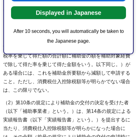
「消費税仕入控除税額」という。）がある場合の取扱い
は、次のとおりとする。
Displayed in Japanese
（1）補助金の交付を受けようとする者は、第9条の規定に
よる補助金の交付の申請時において、当該補助金に係る消
After 10 seconds, you will automatically be taken to
費税仕入控除税額等（消費税仕入控除税額と当該金額に地
the Japanese page.
方税法（昭和25年法律第226号）に規定する地方消費税の
税率を乗じて得た額の合計額に補助金の額を補助対象経費
で除して得た率を乗じて得た金額をいう。以下同じ。）が
ある場合には、これを補助金所要額から減額して申請する
こと。ただし、消費税仕入控除税額等が明らかでない場合
は、この限りでない。
（2）第10条の規定により補助金の交付の決定を受けた者
（以下「補助事業者」という。）は、第14条の規定による
実績報告書（以下「実績報告書」という。）を提出するに
当たり、消費税仕入控除税額等が明らかになった場合に
は、その金額（前号の規定により補助金の交付の申請時に