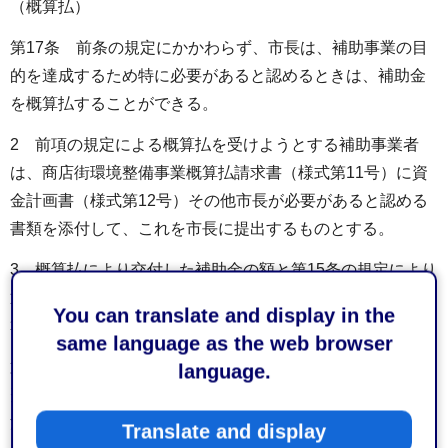
（概算払）
第17条 前条の規定にかかわらず、市長は、補助事業の目
的を達成するため特に必要があると認めるときは、補助金
を概算払することができる。
2 前項の規定による概算払を受けようとする補助事業者
は、商店街環境整備事業概算払請求書（様式第11号）に資
金計画書（様式第12号）その他市長が必要があると認める
書類を添付して、これを市長に提出するものとする。
3 概算払により交付した補助金の額と第15条の規定により
通知した額とに過不足を生じたときは、速やかにこれを精
You can translate and display in the
算するものとする。
same language as the web browser
第18条 補助対象経費に含まれる消費税相当額のうち、消
language.
費税法（昭和63年法律第108号）に規定する仕入れに係る
消費税額として控除することができる部分の金額（以下
Translate and display