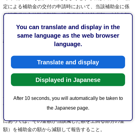
定による補助金の交付の申請時において、当該補助金に係
る消費税仕入控除税額等（消費税仕入控除税額と当該金額
に地方税法（昭和25年法律第226号）に規定する地方消費
You can translate and display in the
税の税率を乗じて得た額の合計額に補助金の額を補助対象
same language as the web browser
経費で除して得た率を乗じて得た金額をいう。以下同
language.
じ。）がある場合には、これを補助金所要額から減額して
申請すること。ただし、消費税仕入控除税額等が明らかで
Translate and display
ない場合は、この限りでない。
（2）補助事業者は、第12条の規定による実績報告書（以下
Displayed in Japanese
「実績報告書」という。）を提出するに当たり、消費税仕
入控除税額等が明らかになった場合には、その金額（前号
After 10 seconds, you will automatically be taken to
の規定により補助金の交付の申請時において、補助金に係
the Japanese page.
る消費税仕入控除税額等を補助金所要額から減額した場合
にあっては、その金額が当該減じた額を上回る部分の金
額）を補助金の額から減額して報告すること。