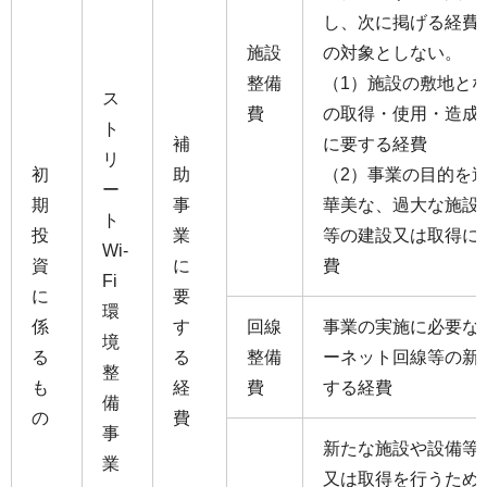
し、次に掲げる経費
施設
の対象としない。
整備
（1）施設の敷地と
ス
費
の取得・使用・造成
ト
補
に要する経費
リ
初
助
（2）事業の目的を
ー
期
事
華美な、過大な施設
ト
投
業
等の建設又は取得に
Wi-
資
に
費
Fi
に
要
環
係
す
回線
事業の実施に必要な
境
る
る
整備
ーネット回線等の新
整
も
経
費
する経費
備
の
費
事
新たな施設や設備等
業
又は取得を行うため