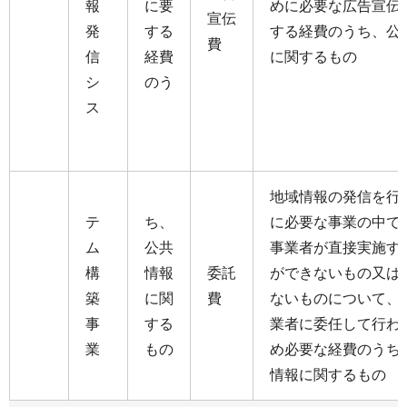
報
に要
めに必要な広告宣伝
宣伝
発
する
する経費のうち、公
費
信
経費
に関するもの
シ
のう
ス
地域情報の発信を行
テ
ち、
に必要な事業の中で
ム
公共
事業者が直接実施す
構
情報
委託
ができないもの又は
築
に関
費
ないものについて、
事
する
業者に委任して行わ
業
もの
め必要な経費のうち
情報に関するもの