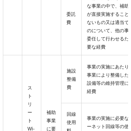
な事業の中で、補助
委託
が直接実施すること
費
ないもの又は適当で
のについて、他の事
委任して行わせるた
要な経費
事業の実施にあたり
施設
事業により整備した
整備
設備等の維持管理に
費
ス
経費
ト
リ
ー
補助
回線
事業の実施に必要な
ト
事業
使用
ーネット回線等の使
Wi-
に要
料