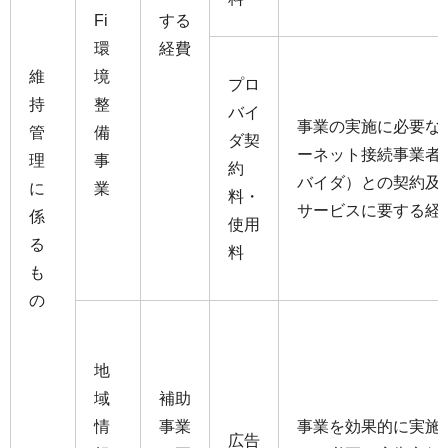
Fi
する
環
経費
維
境
プロ
持
整
バイ
事業の実施に必要な
管
備
ダ契
ーネット接続事業者
理
事
約
バイダ）との契約及
に
業
料・
サービスに要する経
係
使用
る
料
も
の
地
域
補助
情
事業
事業を効果的に実施
広告