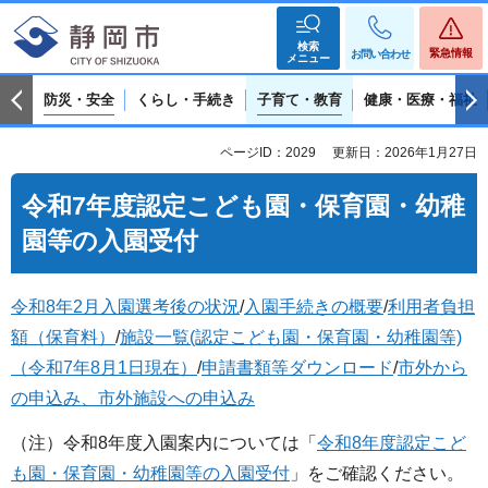
検索
緊急情報
お問い合わせ
メニュー
防災・安全
くらし・手続き
子育て・教育
健康・医療・福祉
ページID：2029
更新日：2026年1月27日
令和7年度認定こども園・保育園・幼稚
園等の入園受付
令和8年2月入園選考後の状況
/
入園手続きの概要
/
利用者負担
額（保育料）
/
施設一覧(認定こども園・保育園・幼稚園等)
（令和7年8月1日現在）
/
申請書類等ダウンロード
/
市外から
の申込み、市外施設への申込み
（注）令和8年度入園案内については「
令和8年度認定こど
も園・保育園・幼稚園等の入園受付
」をご確認ください。