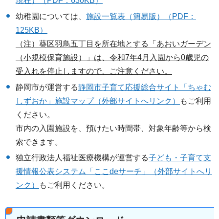
現在）（PDF：630KB）
幼稚園については、
施設一覧表（簡易版）（PDF：
125KB）
（注）葵区羽鳥五丁目を所在地とする「あおいガーデン
（小規模保育施設）」は、令和7年4月入園から0歳児の
受入れを停止しますので、ご注意ください。
静岡市が運営する
静岡市子育て応援総合サイト「ちゃむ
しずおか」施設マップ（外部サイトへリンク）
もご利用
ください。
市内の入園施設を、預けたい時間帯、対象年齢等から検
索できます。
独立行政法人福祉医療機構が運営する
子ども・子育て支
援情報公表システム「ここdeサーチ」（外部サイトへリ
ンク）
もご利用ください。