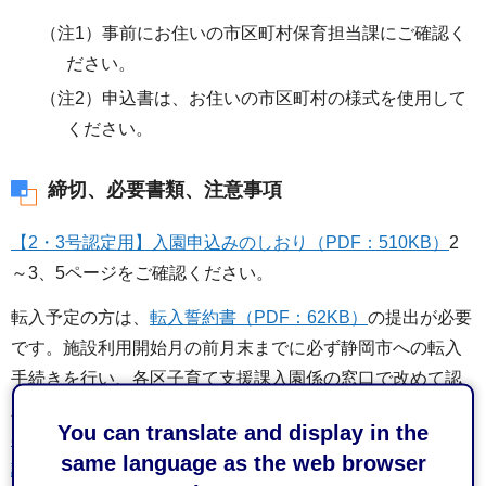
（注1）事前にお住いの市区町村保育担当課にご確認く
ださい。
（注2）申込書は、お住いの市区町村の様式を使用して
ください。
締切、必要書類、注意事項
【2・3号認定用】入園申込みのしおり（PDF：510KB）
2
～3、5ページをご確認ください。
転入予定の方は、
転入誓約書（PDF：62KB）
の提出が必要
です。施設利用開始月の前月末までに必ず静岡市への転入
手続きを行い、各区子育て支援課入園係の窓口で改めて認
定申請、利用申込みをしてください。その際、
【市外在住
You can translate and display in the
者（静岡市に転入予定のある方）】教育・保育給付認定申
same language as the web browser
請書兼保育利用申込書（2・3号用）（PDF：393KB）
もご