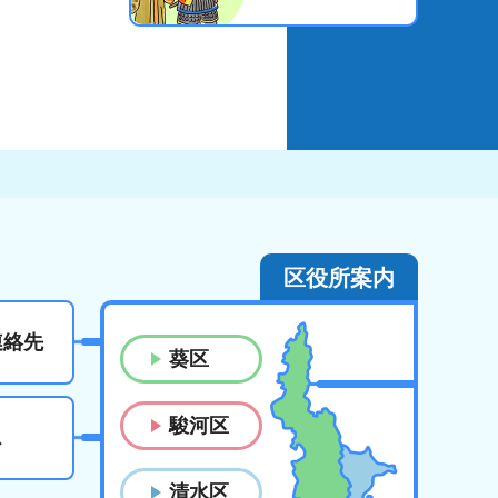
区役所案内
連絡先
葵区
駿河区
ス
清水区