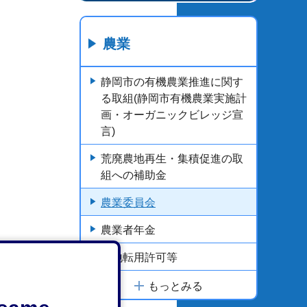
農業
静岡市の有機農業推進に関す
る取組(静岡市有機農業実施計
画・オーガニックビレッジ宣
言)
荒廃農地再生・集積促進の取
組への補助金
農業委員会
農業者年金
農地転用許可等
もっとみる