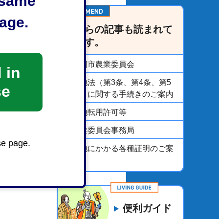
e same
age.
こちらの記事も読まれて
います。
静岡市農業委員会
 in
農地法（第3条、第4条、第5
se
条）に関する手続きのご案内
農地転用許可等
農業委員会事務局
se page.
農地にかかる各種証明のご案
内
便利ガイド