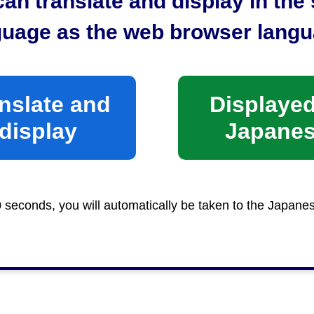
an translate and display in th
guage as the web browser langu
nslate and
Displayed
display
Japane
0 seconds, you will automatically be taken to the Japane