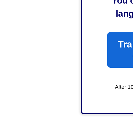
You c
lan
Tra
After 1