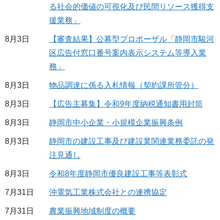
る社会的価値の可視化及び民間リソース獲得支
援業務」
8月3日
【審査結果】公募型プロポーザル「静岡市駿河
区広告付窓口番号案内表示システム等導入業
務」
8月3日
物品調達に係る入札情報（契約課所管分）
8月3日
【広告主募集】令和9年度納税通知書用封筒
8月3日
静岡市中小企業・小規模企業振興条例
8月3日
静岡市の建設工事及び建設業関連業務委託の発
注見通し
8月3日
令和8年度静岡市優良建設工事等表彰式
7月31日
沖電気工業株式会社との連携協定
7月31日
農業振興地域制度の概要