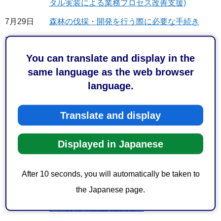
タル実装による業務プロセス改善支援)
7月29日
森林の伐採・開発を行う際に必要な手続き
7月29日
外国人の方の雇用支援
You can translate and display in the
7月29日
【調査協力依頼】静岡市中小企業等DX・業務
same language as the web browser
課題実態調査
language.
7月28日
特定調達契約に係る公告
7月28日
中小企業等デジタル活用事業補助金のご案内
Translate and display
7月28日
公募型プロポーザル「清水森林公園再整備民間
Displayed in Japanese
活力導入可能性調査及び用地測量業務」の参加
者募集
After 10 seconds, you will automatically be taken to
7月27日
農業用機械継承情報バンク事業
the Japanese page.
7月24日
公募型プロポーザル「清水駅東口地区新スタジ
アム実現可能性調査業務」