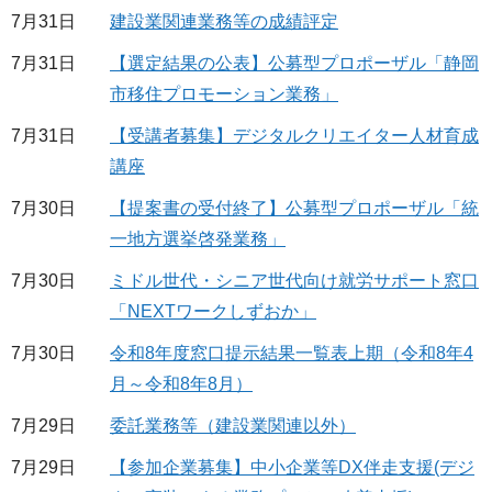
7月31日
建設業関連業務等の成績評定
7月31日
【選定結果の公表】公募型プロポーザル「静岡
市移住プロモーション業務」
7月31日
【受講者募集】デジタルクリエイター人材育成
講座
7月30日
【提案書の受付終了】公募型プロポーザル「統
一地方選挙啓発業務」
7月30日
ミドル世代・シニア世代向け就労サポート窓口
「NEXTワークしずおか」
7月30日
令和8年度窓口提示結果一覧表上期（令和8年4
月～令和8年8月）
7月29日
委託業務等（建設業関連以外）
7月29日
【参加企業募集】中小企業等DX伴走支援(デジ