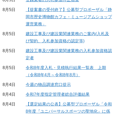
8月5日
【提案書の受付終了】公募型プロポーザル「静
岡市歴史博物館カフェ・ミュージアムショップ
運営業務」
8月5日
建設工事及び建設業関連業務のご案内(入札及
び契約、入札参加資格の認定等)
8月5日
建設工事及び建設業関連業務の入札参加資格認
定者
8月5日
令和8年度入札・見積執行結果一覧表 上期
（令和8年4月～令和8年8月）
8月4日
今週の物品調達窓口提示
8月4日
令和7年度指定管理者総合評価結果
8月4日
【選定結果の公表】公募型プロポーザル「令和
8年度『ユニバーサルスポーツの聖地化』に係