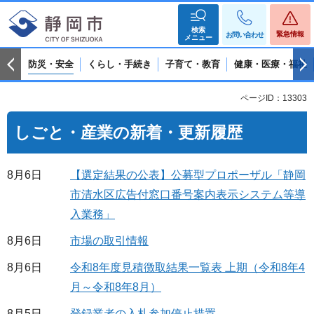
検索
緊急情報
お問い合わせ
メニュー
防災・安全
くらし・手続き
子育て・教育
健康・医療・福祉
ページID：13303
しごと・産業の新着・更新履歴
8月6日
【選定結果の公表】公募型プロポーザル「静岡
市清水区広告付窓口番号案内表示システム等導
入業務」
8月6日
市場の取引情報
8月6日
令和8年度見積徴取結果一覧表 上期（令和8年4
月～令和8年8月）
8月5日
登録業者の入札参加停止措置