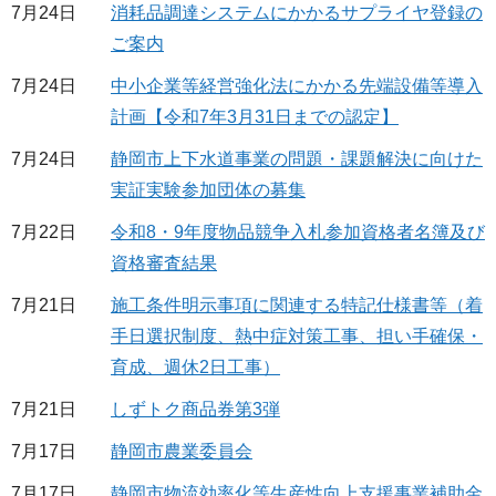
7月24日
消耗品調達システムにかかるサプライヤ登録の
ご案内
7月24日
中小企業等経営強化法にかかる先端設備等導入
計画【令和7年3月31日までの認定】
7月24日
静岡市上下水道事業の問題・課題解決に向けた
実証実験参加団体の募集
7月22日
令和8・9年度物品競争入札参加資格者名簿及び
資格審査結果
7月21日
施工条件明示事項に関連する特記仕様書等（着
手日選択制度、熱中症対策工事、担い手確保・
育成、週休2日工事）
7月21日
しずトク商品券第3弾
7月17日
静岡市農業委員会
7月17日
静岡市物流効率化等生産性向上支援事業補助金