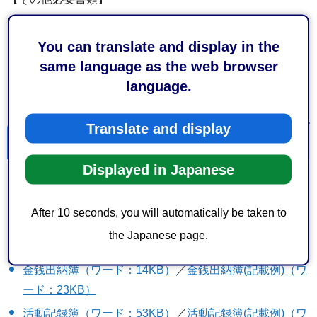
事業変更計画書（ワード：35KB）
※当初の事業計画書
You can translate and display in the
に記載された事項に変更が生じたとき
same language as the web browser
変更収支予算書（ワード：47KB）
※当初の収支予算書
language.
に記載された事項に変更が生じたときなど
Translate and display
補助金実績報告書類
Displayed in Japanese
実績報告書（ワード：45KB）
／
実績報告書(記載例)
（PDF：123KB）
After 10 seconds, you will automatically be taken to
収支決算書（ワード：47KB）
／
収支決算書(記載例)
the Japanese page.
（PDF：95KB）
金銭出納簿（ワード：14KB）
／
金銭出納簿(記載例)（ワ
ード：23KB）
活動記録簿（ワード：53KB）
／
活動記録簿(記載例)（ワ