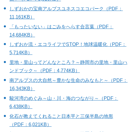
しずおかの宝南アルプスユネスコエコパーク（PDF：
11,161KB）
「もったいない」はごみをへらす合言葉（PDF：
14,684KB）
しずおか流・エコライフでSTOP！地球温暖化（PDF：
5,714KB）
里地・里山ってどんなところ？～静岡市の里地・里山ハ
ンドブック～（PDF：4,774KB）
南アルプスの大自然～豊かな生命のみなもと～（PDF：
16,343KB）
駿河湾のめぐみ～山・川・海のつながり～（PDF：
6,438KB）
化石が教えてくれること日本平と三保半島の地形
（PDF：6,021KB）