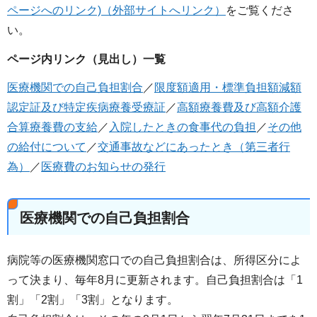
ページへのリンク)（外部サイトへリンク）
をご覧くださ
い。
ページ内リンク（見出し）一覧
医療機関での自己負担割合
／
限度額適用・標準負担額減額
認定証及び特定疾病療養受療証
／
高額療養費及び高額介護
合算療養費の支給
／
入院したときの食事代の負担
／
その他
の給付について
／
交通事故などにあったとき（第三者行
為）
／
医療費のお知らせの発行
医療機関での自己負担割合
病院等の医療機関窓口での自己負担割合は、所得区分によ
って決まり、毎年8月に更新されます。自己負担割合は「1
割」「2割」「3割」となります。