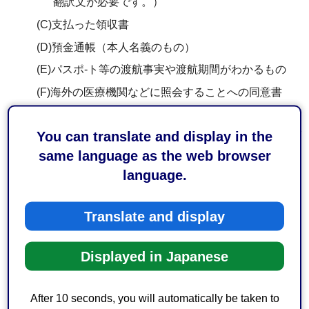
翻訳文が必要です。）
(C)支払った領収書
(D)預金通帳（本人名義のもの）
(E)パスポ-ト等の渡航事実や渡航期間がわかるもの
(F)海外の医療機関などに照会することへの同意書
医師が必要と認めたコルセットなどの補装具を
You can translate and display in the
購入したときや輸血の生血代など
same language as the web browser
language.
申請場所
Translate and display
各区役所保険年金課（後期高齢者医療窓口）、蒲原支所
（税・保険年金係）
Displayed in Japanese
申請に必要なもの
After 10 seconds, you will automatically be taken to
(A)後期高齢者医療資格確認書またはマイナンバーカ