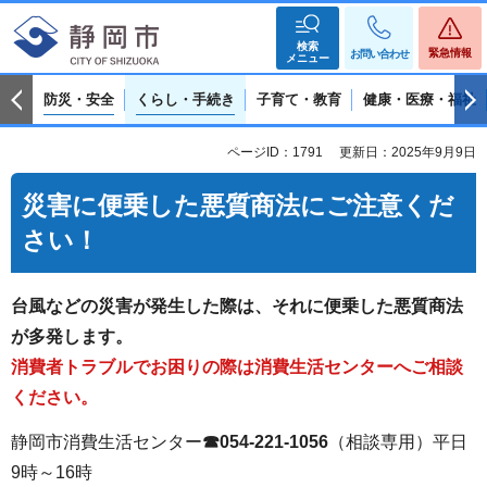
検索
緊急情報
お問い合わせ
メニュー
防災・安全
くらし・手続き
子育て・教育
健康・医療・福祉
ページID：1791
更新日：2025年9月9日
災害に便乗した悪質商法にご注意くだ
さい！
台風などの災害が発生した際は、それに便乗した悪質商法
が多発します。
消費者トラブルでお困りの際は消費生活センターへご相談
ください。
静岡市消費生活センター
☎054-221-1056
（相談専用）平日
9時～16時