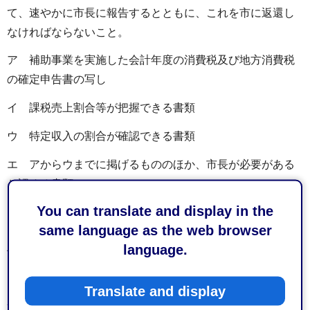
て、速やかに市長に報告するとともに、これを市に返還し
なければならないこと。
ア 補助事業を実施した会計年度の消費税及び地方消費税
の確定申告書の写し
イ 課税売上割合等が把握できる書類
ウ 特定収入の割合が確認できる書類
エ アからウまでに掲げるもののほか、市長が必要がある
と認める書類
You can translate and display in the
（4）市長は、第6条の規定により補助金の交付の決定をす
same language as the web browser
る場合において、前2号の規定を遵守することを条件として
language.
付すものとする。
（雑則）
Translate and display
第15条 この要綱に定めるもののほか、補助金の交付に関