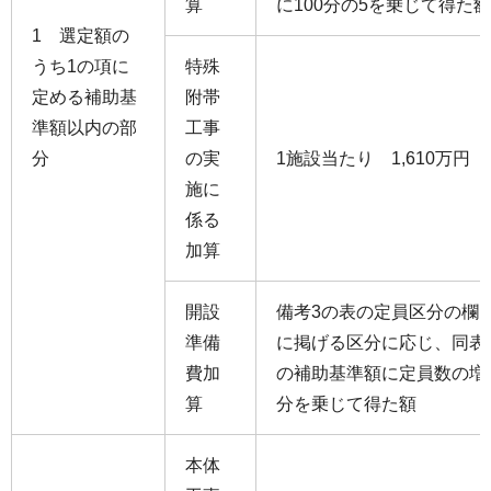
算
に100分の5を乗じて得た額
1 選定額の
うち1の項に
特殊
定める補助基
附帯
準額以内の部
工事
分
の実
1施設当たり 1,610万円
施に
係る
加算
開設
備考3の表の定員区分の欄
準備
に掲げる区分に応じ、同表
費加
の補助基準額に定員数の増
算
分を乗じて得た額
本体