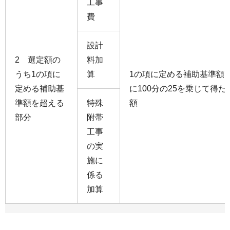
工事
費
設計
2 選定額の
料加
うち1の項に
算
1の項に定める補助基準額
定める補助基
に100分の25を乗じて得た
準額を超える
特殊
額
部分
附帯
工事
の実
施に
係る
加算