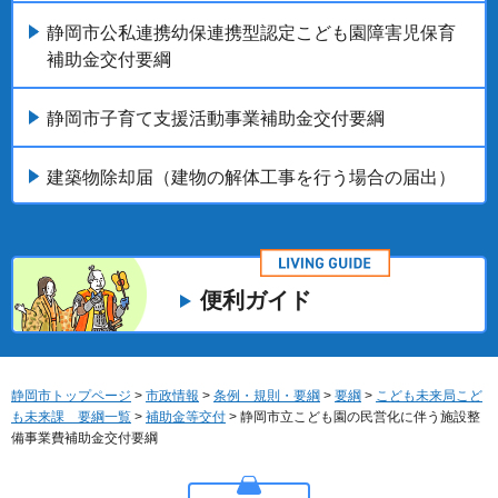
静岡市公私連携幼保連携型認定こども園障害児保育
補助金交付要綱
静岡市子育て支援活動事業補助金交付要綱
建築物除却届（建物の解体工事を行う場合の届出）
便利ガイド
静岡市トップページ
>
市政情報
>
条例・規則・要綱
>
要綱
>
こども未来局こど
も未来課 要綱一覧
>
補助金等交付
> 静岡市立こども園の民営化に伴う施設整
備事業費補助金交付要綱