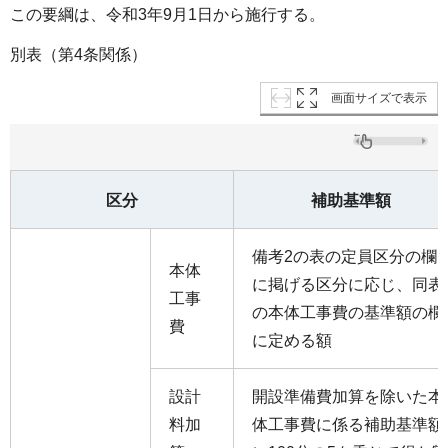
この要綱は、令和3年9月1日から施行する。
別表（第4条関係）
画面サイズで表示
区分
補助基準額
備考2の表の定員区分の欄
本体
に掲げる区分に応じ、同表
工事
の本体工事費の基準額の欄
費
に定める額
設計
開設準備費加算を除いた本
料加
体工事費に係る補助基準額