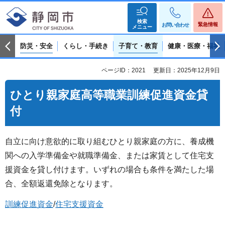
検索
緊急情報
お問い合わせ
メニュー
防災・安全
くらし・手続き
子育て・教育
健康・医療・福祉
ページID：2021
更新日：2025年12月9日
ひとり親家庭高等職業訓練促進資金貸
付
自立に向け意欲的に取り組むひとり親家庭の方に、養成機
関への入学準備金や就職準備金、または家賃として住宅支
援資金を貸し付けます。いずれの場合も条件を満たした場
合、全額返還免除となります。
訓練促進資金
/
住宅支援資金