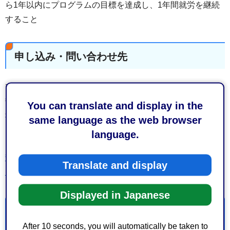
ら1年以内にプログラムの目標を達成し、1年間就労を継続
すること
申し込み・問い合わせ先
〒420-8670
静岡市葵区駿府町1-70静岡県総合福祉会館3階
You can translate and display in the
社会福祉法人静岡県社会福祉協議会生活支援課
same language as the web browser
language.
電話：054-254-5244
静岡県社会福祉協議会ホームページ（外部サイトへリン
Translate and display
ク）
「ひとり親への支援（貸付事業）」をご覧ください。
Displayed in Japanese
お問い合わせ
After 10 seconds, you will automatically be taken to