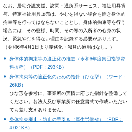
なお、居宅介護支援、訪問・通所系サービス、福祉用具貸
与、特定福祉用具販売は、やむを得ない場合を除き身体的
拘束等を行ってはならないこととし、身体的拘束等を行う
場合には、その態様、時間、その際の入所者の心身の状
況、緊急やむを得ない理由を記録する必要があります。
（令和6年4月1日より義務化・減算の適用はなし。）
身体体的拘束等の適正化の推進（令和6年度集団指導資
料抜粋）（PDF：293KB）
身体拘束等の適正化のための指針（ひな型）（ワード：
26KB）
ひな形を参考に、事業所の実情に応じた指針を整備して
ください。各法人及び事業所の任意書式で作成いただい
ても差し支えありません。
身体拘束廃止・防止の手引き（厚生労働省）（PDF：
4,021KB）