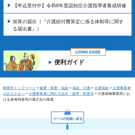
【申込受付中】令和8年度認知症介護指導者養成研修
加算の届出（『介護給付費算定に係る体制等に関す
る届出書』）
便利ガイド
静岡市トップページ
>
健康・医療・福祉
>
福祉・介護
>
介護福祉
>
介護事業者
のみなさまへ
>
介護事業者に関わる法令・基準・制度等
> 介護保険事業所にお
ける身体拘束等の適正化の推進
ページの先頭へ戻る