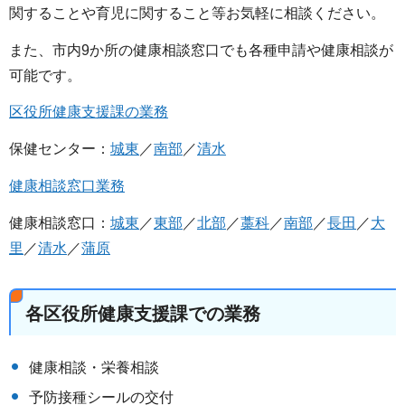
関することや育児に関すること等お気軽に相談ください。
また、市内9か所の健康相談窓口でも各種申請や健康相談が
可能です。
区役所健康支援課の業務
保健センター：
城東
／
南部
／
清水
健康相談窓口業務
健康相談窓口：
城東
／
東部
／
北部
／
藁科
／
南部
／
長田
／
大
里
／
清水
／
蒲原
各区役所健康支援課での業務
健康相談・栄養相談
予防接種シールの交付