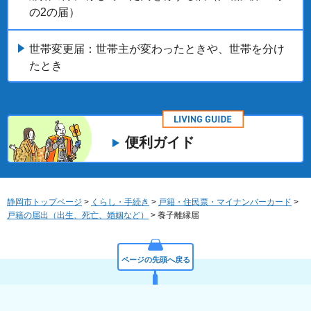
の2の届）
世帯変更届：世帯主が変わったときや、世帯を分け
たとき
便利ガイド
静岡市トップページ
>
くらし・手続き
>
戸籍・住民票・マイナンバーカード
>
戸籍の届出（出生、死亡、婚姻など）
> 養子離縁届
ページの先頭へ戻る