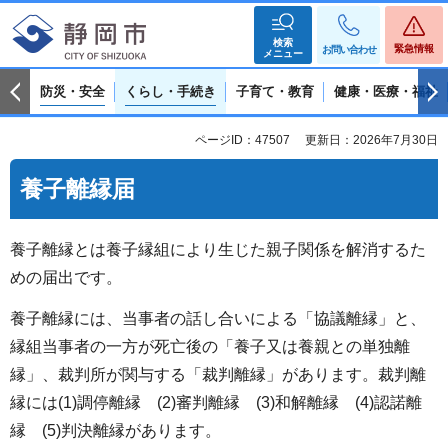
検索
緊急情報
お問い合わせ
メニュー
防災・安全
くらし・手続き
子育て・教育
健康・医療・福祉
ページID：47507
更新日：2026年7月30日
養子離縁届
養子離縁とは養子縁組により生じた親子関係を解消するた
めの届出です。
養子離縁には、当事者の話し合いによる「協議離縁」と、
縁組当事者の一方が死亡後の「養子又は養親との単独離
縁」、裁判所が関与する「裁判離縁」があります。裁判離
縁には(1)調停離縁 (2)審判離縁 (3)和解離縁 (4)認諾離
縁 (5)判決離縁があります。