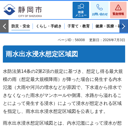
検索
緊急情報
お問い合わせ
メニュー
防災・安全
くらし・手続き
子育て・教育
健康・医療・福祉
ページID：56008
更新日：2026年7月3日
雨水出水浸水想定区域図
水防法第14条の2第2項の規定に基づき、想定し得る最大規
模の雨（想定最大規模降雨）が降った場合に発生する内水
氾濫（大雨や河川の増水などが原因で、下水道から排水で
きなくなった雨水がマンホールや側溝、水路から溢れるこ
とによって発生する浸水）によって浸水が想定される区域
を指定し、雨水出水浸水想定区域図を公表します。
雨水出水浸水想定区域図とは、内水氾濫によって浸水が想