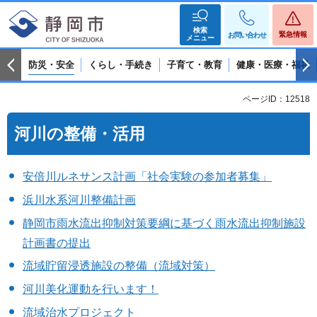
検索
緊急情報
お問い合わせ
メニュー
防災・安全
くらし・手続き
子育て・教育
健康・医療・福祉
ページID：12518
河川の整備・活用
安倍川ルネサンス計画「社会実験の参加者募集」
浜川水系河川整備計画
静岡市雨水流出抑制対策要綱に基づく雨水流出抑制施設
計画書の提出
流域貯留浸透施設の整備（流域対策）
河川美化運動を行います！
流域治水プロジェクト