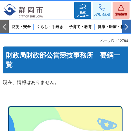
検索
緊急情報
お問い合わせ
メニュー
防災・安全
くらし・手続き
子育て・教育
健康・医療・福祉
ページID：12784
財政局財政部公営競技事務所 要綱一
覧
現在、情報はありません。