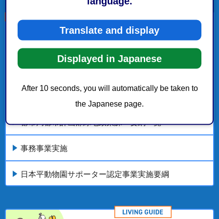
language.
Translate and display
こちらの記事も読まれています。
Displayed in Japanese
市政情報
静岡市消防局ウェアラブルカメラの使用等に関する
After 10 seconds, you will automatically be taken to
要綱
the Japanese page.
都市局都市計画部緑地政策課 要綱一覧
事務事業実施
日本平動物園サポーター認定事業実施要綱