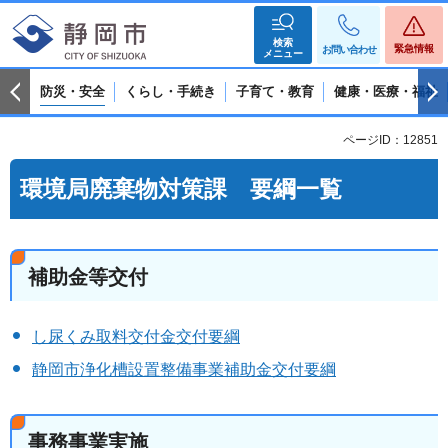
検索
緊急情報
お問い合わせ
メニュー
防災・安全
くらし・手続き
子育て・教育
健康・医療・福祉
ページID：12851
環境局廃棄物対策課 要綱一覧
補助金等交付
し尿くみ取料交付金交付要綱
静岡市浄化槽設置整備事業補助金交付要綱
事務事業実施