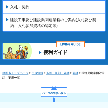
入札・契約
建設工事及び建設業関連業務のご案内(入札及び契
約、入札参加資格の認定等)
便利ガイド
静岡市トップページ
>
市政情報
>
条例・規則・要綱
>
要綱
> 環境局廃棄物対策
課 要綱一覧
ページの先頭へ戻る