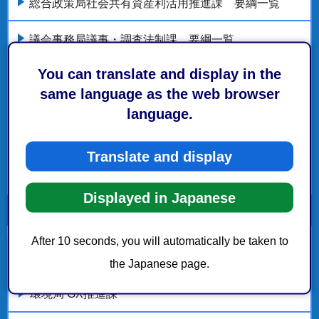
総合政策局社会共有資産利活用推進課 要綱一覧
議会事務局議事・調査法制課 要綱一覧
You can translate and display in the
都市局都市計画部清水まちづくり推進課 要綱一覧
same language as the web browser
language.
静岡市産業情報化推進活動事業費補助金交付要綱
経済局海洋政策部BX推進課 要綱一覧
Translate and display
もっとみる
Displayed in Japanese
After 10 seconds, you will automatically be taken to
こちらの記事も読まれています。
the Japanese page.
環境局 GX推進課