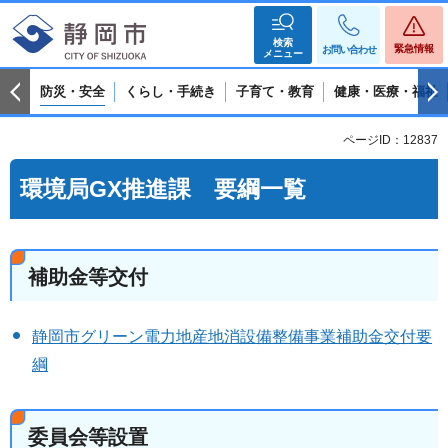
検索
緊急情報
お問い合わせ
メニュー
防災・安全
くらし・手続き
子育て・教育
健康・医療・福祉
ページID：12837
環境局GX推進課 要綱一覧
補助金等交付
静岡市グリーン電力地産地消設備整備事業補助金交付要
綱
委員会等設置