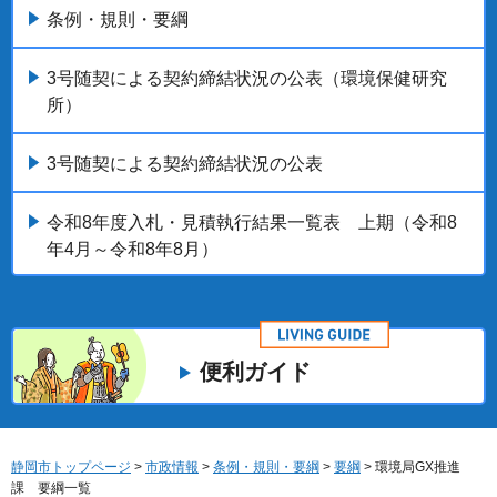
条例・規則・要綱
3号随契による契約締結状況の公表（環境保健研究
所）
3号随契による契約締結状況の公表
令和8年度入札・見積執行結果一覧表 上期（令和8
年4月～令和8年8月）
便利ガイド
静岡市トップページ
>
市政情報
>
条例・規則・要綱
>
要綱
> 環境局GX推進
課 要綱一覧