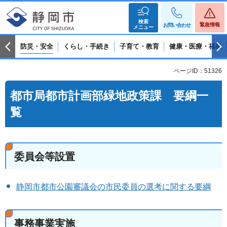
検索
緊急情報
お問い合わせ
メニュー
防災・安全
くらし・手続き
子育て・教育
健康・医療・福祉
ページID：51326
都市局都市計画部緑地政策課 要綱一
覧
委員会等設置
静岡市都市公園審議会の市民委員の選考に関する要綱
事務事業実施