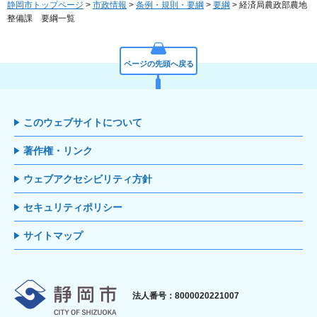
静岡市トップページ
>
市政情報
>
条例・規則・要綱
>
要綱
> 経済局農政部農地
整備課 要綱一覧
ページの先頭へ戻る
このウェブサイトについて
著作権・リンク
ウェブアクセシビリティ方針
セキュリティポリシー
サイトマップ
静岡市
法人番号：8000020221007