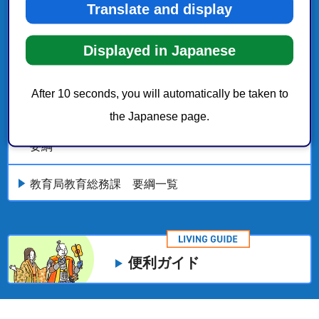
Translate and display
市政情報
Displayed in Japanese
都市局建築部住宅政策課 要綱一覧
日本平動物園サポーター認定事業実施要綱
After 10 seconds, you will automatically be taken to
the Japanese page.
静岡市消防局ウェアラブルカメラの使用等に関する
要綱
教育局教育総務課 要綱一覧
便利ガイド