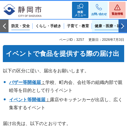
検索
緊急情報
お問い合わせ
メニュー
防災・安全
くらし・手続き
子育て・教育
健康・医療・福祉
ページID：3257
更新日：2026年7月3日
イベントで食品を提供する際の届け出
以下の区分に従い、届出をお願いします。
バザー等開催届
：
学校、町内会、会社等の組織内部で親
睦等を目的として行うイベント
イベント等開催届
：
露店やキッチンカーが出店し、広く
集客するイベント
届け出先は、以下のとおりです。