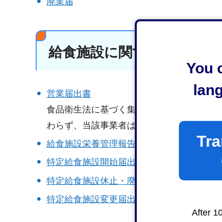
廃業届
給食施設に関する届出・報
You c
lan
営業届出書
食品衛生法に基づく集団給食施設が届け出
わらず、当該事業者は営業許可が必要にな
Tra
給食施設栄養管理報告書
特定給食施設開始届出書
特定給食施設休止・廃止届出書
特定給食施設変更届出書
After 1