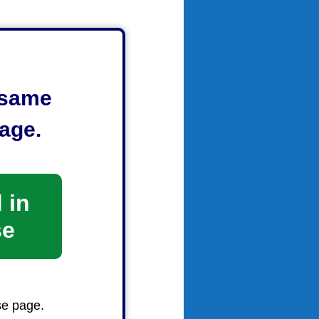
e same
age.
食数に関
 in
se
se page.