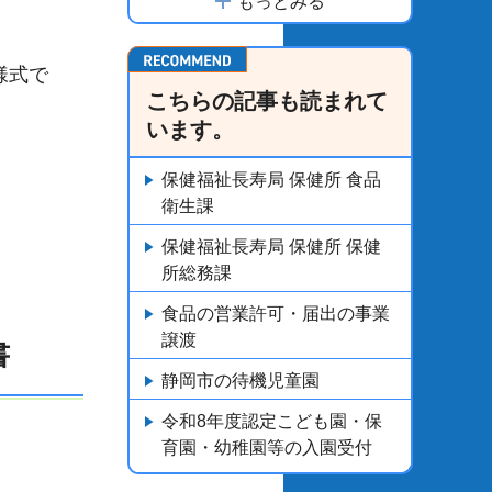
もっとみる
様式で
こちらの記事も読まれて
います。
保健福祉長寿局 保健所 食品
衛生課
保健福祉長寿局 保健所 保健
所総務課
食品の営業許可・届出の事業
譲渡
書
静岡市の待機児童園
令和8年度認定こども園・保
育園・幼稚園等の入園受付