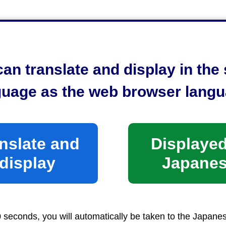
告書
an translate and display in th
guage as the web browser langu
る様式です。外部事業者に調理業務を委託する場合は、
ります。
nslate and
Displayed
display
Japane
0 seconds, you will automatically be taken to the Japane