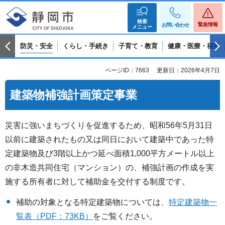
検索
緊急情報
お問い合わせ
メニュー
防災・安全
くらし・手続き
子育て・教育
健康・医療・福祉
ページID：7663
更新日：2026年4月7日
建築物補強計画策定事業
災害に強いまちづくりを促進するため、昭和56年5月31日
以前に建築されたもの又は同日において建築中であった特
定建築物及び3階以上かつ延べ面積1,000平方メートル以上
の非木造共同住宅（マンション）の、補強計画の作成を実
施する所有者に対して補助金を交付する制度です。
補助の対象となる特定建築物については、
特定建築物一
覧表（PDF：73KB）
をご覧ください。