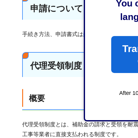
You c
申請について
lan
手続き方法、申請書式は
耐震対策関連書式ダ
Tra
代理受領制度
After 1
概要
代理受領制度とは、補助金の請求と受領を耐
工事等業者に直接支払われる制度です。