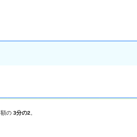
い額の
3分の2
。