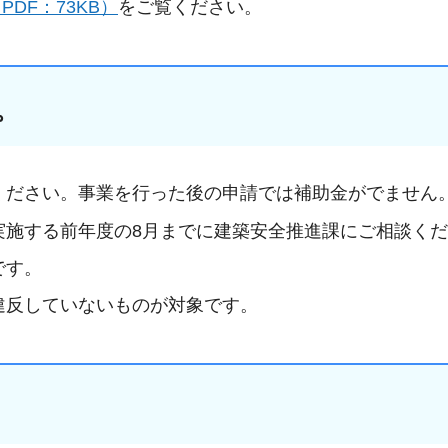
DF：73KB）
をご覧ください。
。
ください。事業を行った後の申請では補助金がでません
実施する前年度の8月までに建築安全推進課にご相談く
です。
違反していないものが対象です。