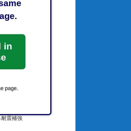
e same
age.
 in
se
se page.
ら耐震補強