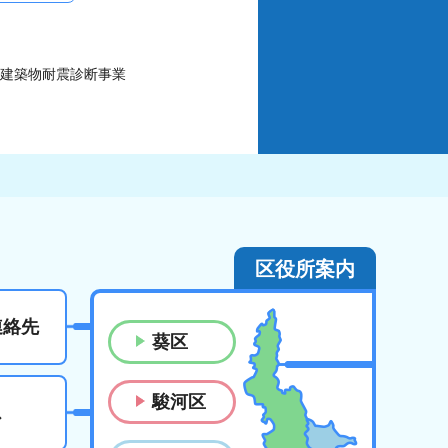
定建築物耐震診断事業
区役所案内
連絡先
葵区
駿河区
ス