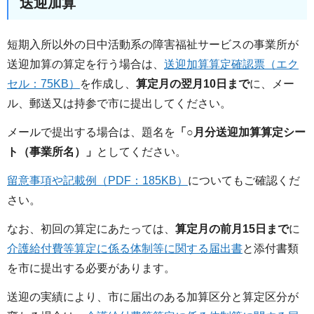
送迎加算
短期入所以外の日中活動系の障害福祉サービスの事業所が
送迎加算の算定を行う場合は、
送迎加算算定確認票（エク
セル：75KB）
を作成し、
算定月の翌月10日まで
に、メー
ル、郵送又は持参で市に提出してください。
メールで提出する場合は、題名を
「○月分送迎加算算定シー
ト（事業所名）」
としてください。
留意事項や記載例（PDF：185KB）
についてもご確認くだ
さい。
なお、初回の算定にあたっては、
算定月の前月15日まで
に
介護給付費等算定に係る体制等に関する届出書
と添付書類
を市に提出する必要があります。
送迎の実績により、市に届出のある加算区分と算定区分が