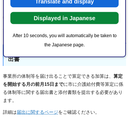
Translate and display
〒424-8701
Displayed in Japanese
静岡市清水区旭町6番8号（清水区役所1階）
清水福祉事務所障害者支援課
After 10 seconds, you will automatically be taken to
the Japanese page.
介護給付費等算定に係る体制等に関する届
出書
事業所の体制等を届け出ることで算定できる加算は、
算定
を開始する月の前月15日まで
に市に介護給付費等算定に係
る体制等に関する届出書と添付書類を提出する必要があり
ます。
詳細は
届出に関するページ
をご確認ください。