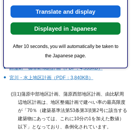
呉服町1-6地区計画（PDF：1,649KB）
羽鳥大門町地区計画（PDF：2,331KB）
Translate and display
中島地区計画（PDF：2,738KB）
Displayed in Japanese
恩田原・片山地区計画（PDF：1,118KB）
城東町地区計画（PDF：1,738KB）
After 10 seconds, you will automatically be taken to
御幸町9ー10番・伝馬町4番地区計画（PDF：2,522KB）
the Japanese page.
丸子赤目ヶ谷地区計画（PDF：964KB）
紺屋町・御幸町地区計画（PDF：4,533KB）
宮川・水上地区計画（PDF：3,840KB）
(注1)蒲原中部地区計画、蒲原西部地区計画、由比駅周
辺地区計画は、地区整備計画で建ぺい率の最高限度
が「70％（建築基準法第53条第3項第2号に該当する
建築物にあっては、これに10分の1を加えた数値）
以下」となっており、条例化されています。