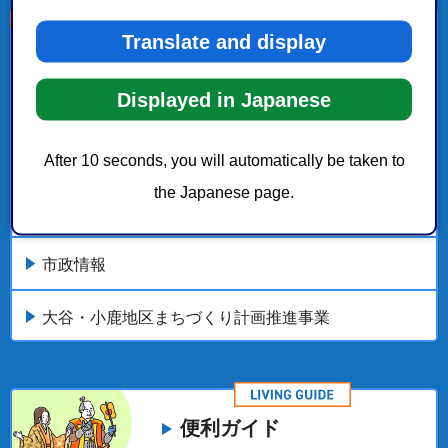
Translate and display
こちらの記事も読まれています。
Displayed in Japanese
都市計画・まちづくり
都市・地区計画
After 10 seconds, you will automatically be taken to
the Japanese page.
静岡市地域まちづくり推進条例
市政情報
大谷・小鹿地区まちづくり計画推進事業
便利ガイド