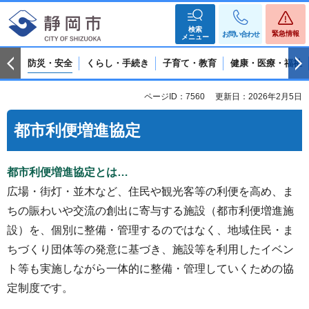
検索
緊急情報
お問い合わせ
メニュー
防災・安全
くらし・手続き
子育て・教育
健康・医療・福祉
ページID：7560
更新日：2026年2月5日
都市利便増進協定
都市利便増進協定とは…
広場・街灯・並木など、住民や観光客等の利便を高め、ま
ちの賑わいや交流の創出に寄与する施設（都市利便増進施
設）を、個別に整備・管理するのではなく、地域住民・ま
ちづくり団体等の発意に基づき、施設等を利用したイベン
ト等も実施しながら一体的に整備・管理していくための協
定制度です。