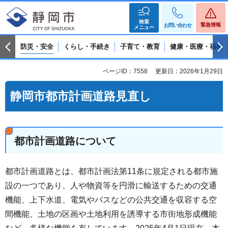
検索
緊急情報
お問い合わせ
メニュー
防災・安全
くらし・手続き
子育て・教育
健康・医療・福祉
ページID：7558
更新日：2026年1月29日
静岡市都市計画道路見直し
都市計画道路について
都市計画道路とは、都市計画法第11条に規定される都市施
設の一つであり、人や物資等を円滑に輸送するための交通
機能、上下水道、電気やバスなどの公共交通を収容する空
間機能、土地の区画や土地利用を誘導する市街地形成機能