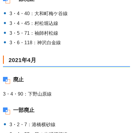
3・4・40：大和町梅ケ谷線
3・4・45：村松堀込線
3・5・71：袖師村松線
3・6・118：神沢白金線
2021年4月
廃止
3・4・90：下野山原線
一部廃止
3・2・7：港橋横砂線